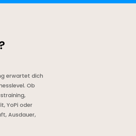
?
ng erwartet dich
nesslevel. Ob
straining,
it, YoPi oder
ft, Ausdauer,