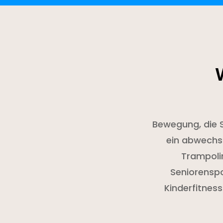
Bewegung, die S
ein abwechsl
Trampolin
Seniorenspor
Kinderfitnes