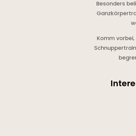
Besonders beli
Ganzkörpertrai
w
Komm vorbei, p
Schnuppertraini
begre
Inter