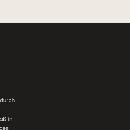
t
 durch
aß in
edes