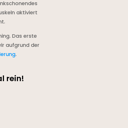
elenkschonendes
skeln aktiviert
t.
ning. Das erste
wir aufgrund der
ierung
.
 rein!